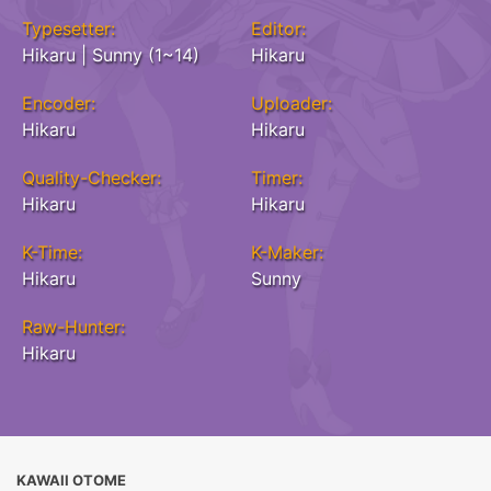
Typesetter:
Editor:
Hikaru | Sunny (1~14)
Hikaru
Encoder:
Uploader:
Hikaru
Hikaru
Quality-Checker:
Timer:
Hikaru
Hikaru
K-Time:
K-Maker:
Hikaru
Sunny
Raw-Hunter:
Hikaru
KAWAII OTOME