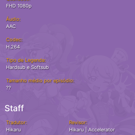
FHD 1080p
Áudio:
AAC
Codec:
H.264
Tipo de Legenda:
Hardsub e Softsub
Tamanho médio por episódio:
??
Staff
Tradutor:
Revisor:
Hikaru
Hikaru | Accelerator