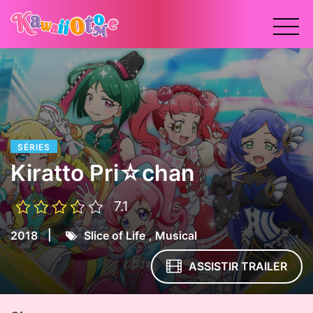
x
SÉRIES
Kiratto Pri☆chan
7.1
|
2018
Slice of Life
,
Musical
ASSISTIR TRAILER