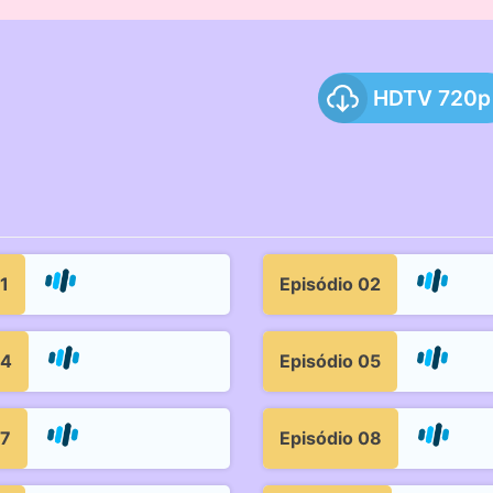
HDTV 720p
1
Episódio 02
04
Episódio 05
07
Episódio 08