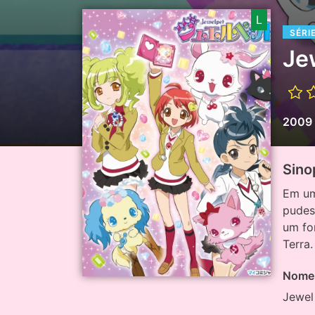
L
SÉRI
Je
2009
Sino
Em um
pudes
um fo
Terra
Nome 
Jewel