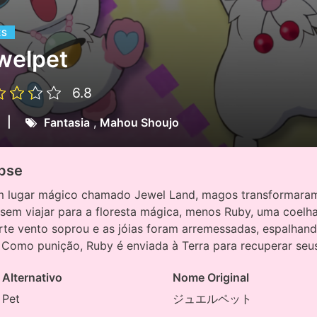
ES
welpet
6.8
|
Fantasia
,
Mahou Shoujo
pse
 lugar mágico chamado Jewel Land, magos transformaram 
sem viajar para a floresta mágica, menos Ruby, uma coelha
rte vento soprou e as jóias foram arremessadas, espalhan
. Como punição, Ruby é enviada à Terra para recuperar seu
Alternativo
Nome Original
 Pet
ジュエルペット