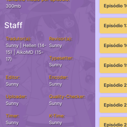
Episódio 1
300mb
Staff
Episódio 1
Tradutor(a):
Revisor(a):
Episódio 1
Sunny | Hellen (14-
Sunny
15) | AikoMD (15-
Typesetter:
17)
Sunny
Episódio 1
Editor:
Encoder:
Sunny
Sunny
Episódio 
Uploader:
Quality-Checker:
Sunny
Sunny
Episódio 
Timer:
K-Time:
Sunny
Sunny
Episódio 