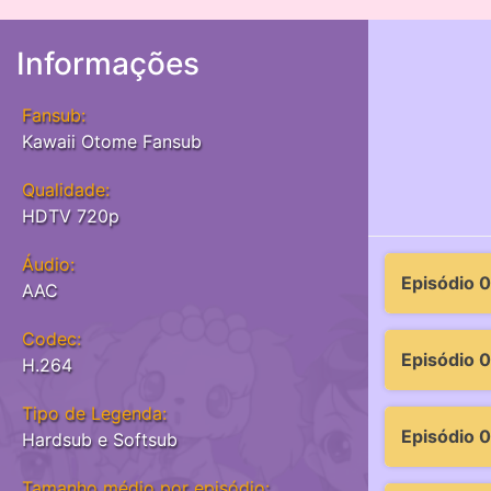
Informações
Fansub:
Kawaii Otome Fansub
Qualidade:
HDTV 720p
Áudio:
Episódio 0
AAC
Codec:
Episódio 
H.264
Tipo de Legenda:
Episódio 
Hardsub e Softsub
Tamanho médio por episódio: