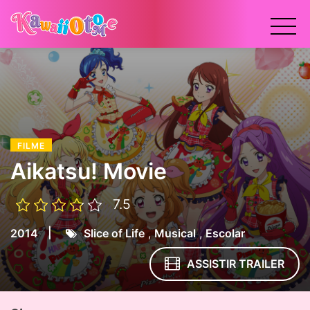
x
FILME
Aikatsu! Movie
7.5
|
2014
Slice of Life
,
Musical
,
Escolar
ASSISTIR TRAILER