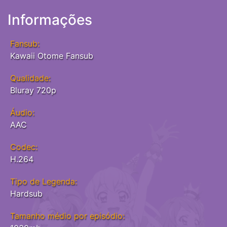
Informações
Fansub:
Kawaii Otome Fansub
Qualidade:
Bluray 720p
Áudio:
AAC
Codec:
H.264
Tipo de Legenda:
Hardsub
Tamanho médio por episódio: