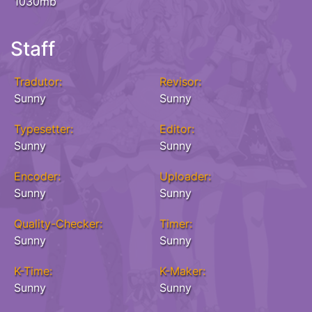
1030mb
Staff
Tradutor:
Revisor:
Sunny
Sunny
Typesetter:
Editor:
Sunny
Sunny
Encoder:
Uploader:
Sunny
Sunny
Quality-Checker:
Timer:
Sunny
Sunny
K-Time:
K-Maker:
Sunny
Sunny