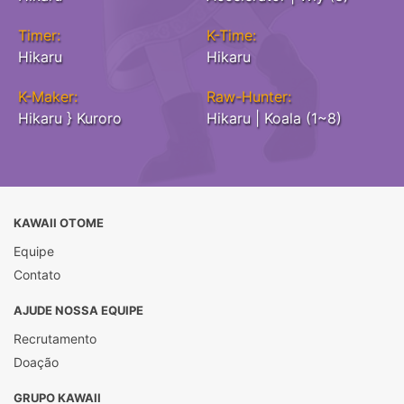
Timer:
K-Time:
Hikaru
Hikaru
K-Maker:
Raw-Hunter:
Hikaru } Kuroro
Hikaru | Koala (1~8)
KAWAII OTOME
Equipe
Contato
AJUDE NOSSA EQUIPE
Recrutamento
Doação
GRUPO KAWAII