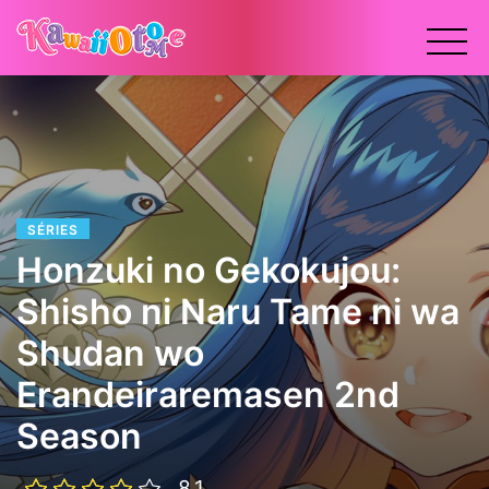
x
SÉRIES
Honzuki no Gekokujou:
Shisho ni Naru Tame ni wa
Shudan wo
Erandeiraremasen 2nd
Season
8.1