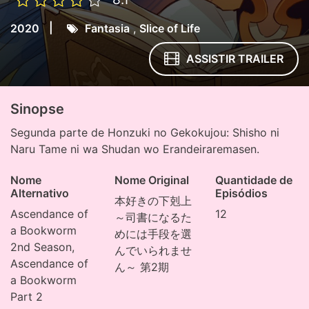
|
2020
Fantasia
,
Slice of Life
ASSISTIR TRAILER
Sinopse
Segunda parte de Honzuki no Gekokujou: Shisho ni
Naru Tame ni wa Shudan wo Erandeiraremasen.
Nome
Nome Original
Quantidade de
Alternativo
Episódios
本好きの下剋上
Ascendance of
12
～司書になるた
a Bookworm
めには手段を選
2nd Season,
んでいられませ
Ascendance of
ん～ 第2期
a Bookworm
Part 2