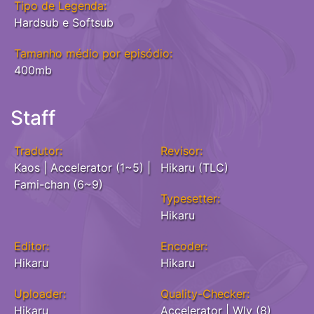
Tipo de Legenda:
Hardsub e Softsub
Tamanho médio por episódio:
400mb
Staff
Tradutor:
Revisor:
Kaos | Accelerator (1~5) |
Hikaru (TLC)
Fami-chan (6~9)
Typesetter:
Hikaru
Editor:
Encoder:
Hikaru
Hikaru
Uploader:
Quality-Checker:
Hikaru
Accelerator | Wly (8)