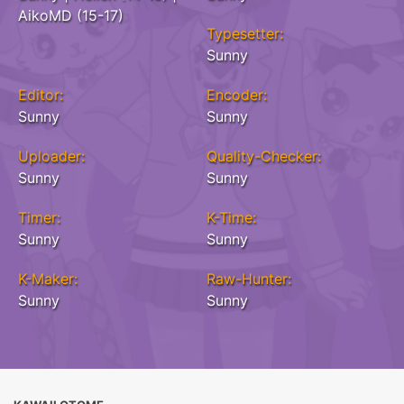
AikoMD (15-17)
Typesetter:
Sunny
Editor:
Encoder:
Sunny
Sunny
Uploader:
Quality-Checker:
Sunny
Sunny
Timer:
K-Time:
Sunny
Sunny
K-Maker:
Raw-Hunter:
Sunny
Sunny