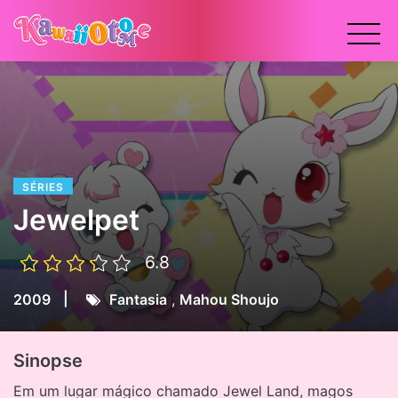
x
SÉRIES
Jewelpet
6.8
|
2009
Fantasia
,
Mahou Shoujo
Sinopse
Em um lugar mágico chamado Jewel Land, magos