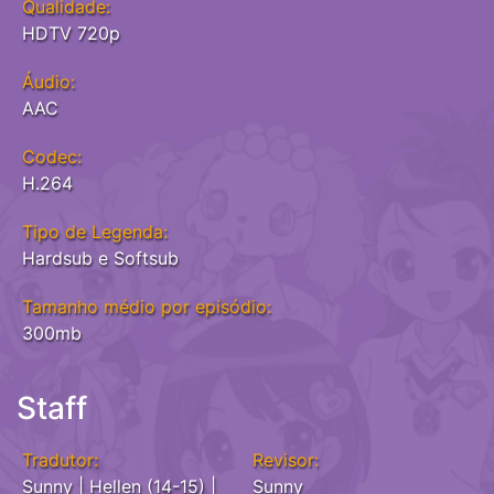
Qualidade:
HDTV 720p
Áudio:
AAC
Codec:
H.264
Tipo de Legenda:
Hardsub e Softsub
Tamanho médio por episódio:
300mb
Staff
Tradutor:
Revisor:
Sunny | Hellen (14-15) |
Sunny