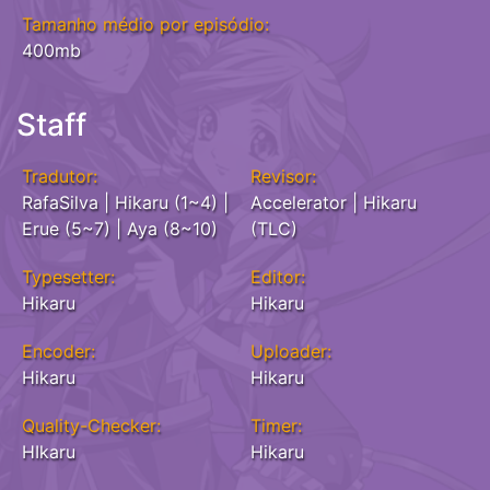
Tamanho médio por episódio:
400mb
Staff
Tradutor:
Revisor:
RafaSilva | Hikaru (1~4) |
Accelerator | Hikaru
Erue (5~7) | Aya (8~10)
(TLC)
Typesetter:
Editor:
Hikaru
Hikaru
Encoder:
Uploader:
Hikaru
Hikaru
Quality-Checker:
Timer:
HIkaru
Hikaru