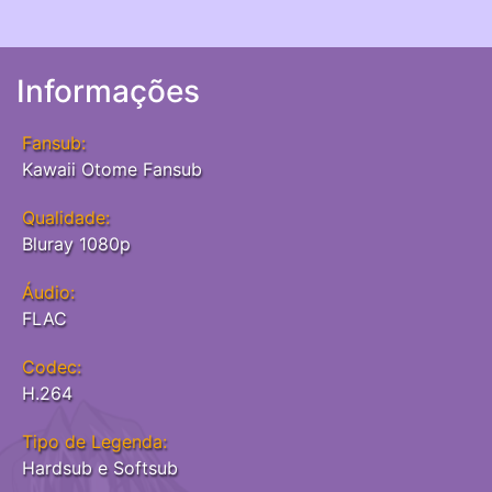
Informações
Fansub:
Kawaii Otome Fansub
Qualidade:
Bluray 1080p
Áudio:
FLAC
Codec:
H.264
Tipo de Legenda:
Hardsub e Softsub