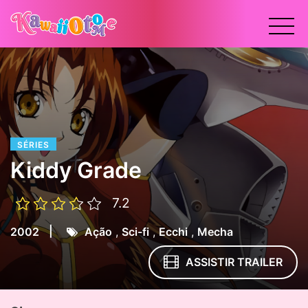
x
SÉRIES
Kiddy Grade
7.2
|
2002
Ação
,
Sci-fi
,
Ecchi
,
Mecha
ASSISTIR TRAILER