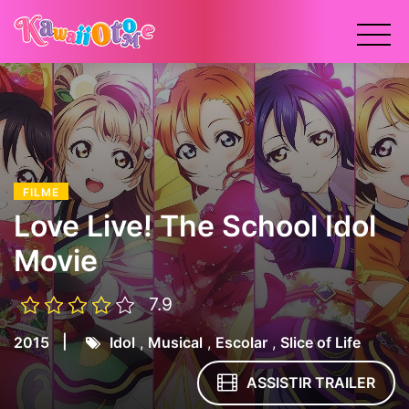
x
FILME
Love Live! The School Idol
Movie
7.9
|
2015
Idol
,
Musical
,
Escolar
,
Slice of Life
ASSISTIR TRAILER