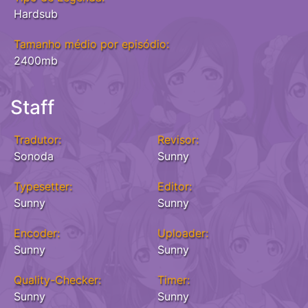
Hardsub
Tamanho médio por episódio:
2400mb
Staff
Tradutor:
Revisor:
Sonoda
Sunny
Typesetter:
Editor:
Sunny
Sunny
Encoder:
Uploader:
Sunny
Sunny
Quality-Checker:
Timer:
Sunny
Sunny