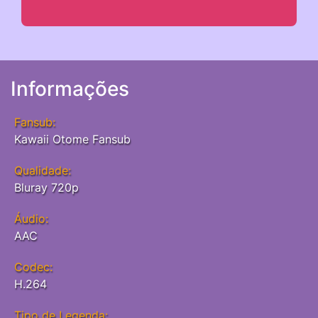
Informações
Fansub:
Kawaii Otome Fansub
Qualidade:
Bluray 720p
Áudio:
AAC
Codec:
H.264
Tipo de Legenda: