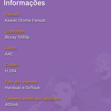
Informações
Fansub:
Kawaii Otome Fansub
Qualidade:
Bluray 1080p
Áudio:
AAC
Codec:
H.264
Tipo de Legenda:
Hardsub e Softsub
Tamanho médio por episódio:
400mb