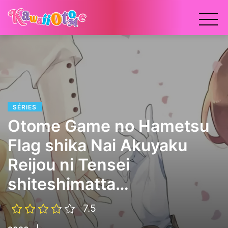
x
SÉRIES
Otome Game no Hametsu
Flag shika Nai Akuyaku
Reijou ni Tensei
shiteshimatta…
7.5