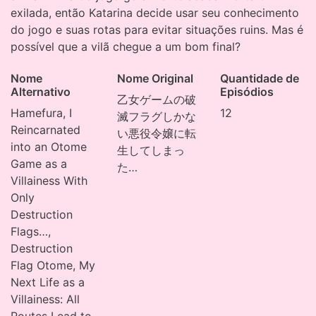
exilada, então Katarina decide usar seu conhecimento
do jogo e suas rotas para evitar situações ruins. Mas é
possível que a vilã chegue a um bom final?
Nome
Nome Original
Quantidade de
Alternativo
Episódios
乙女ゲームの破
Hamefura, I
12
滅フラグしかな
Reincarnated
い悪役令嬢に転
into an Otome
生してしまっ
Game as a
た…
Villainess With
Only
Destruction
Flags…,
Destruction
Flag Otome, My
Next Life as a
Villainess: All