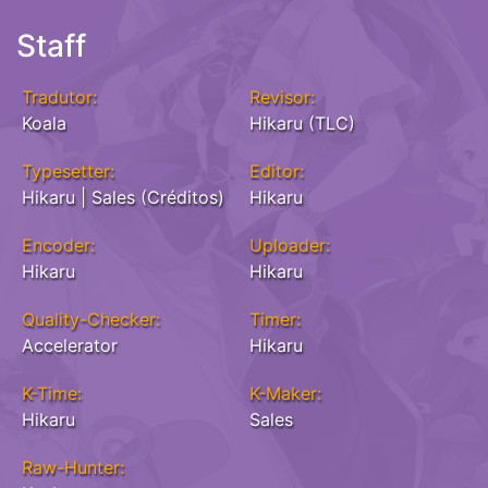
Staff
Tradutor:
Revisor:
Koala
Hikaru (TLC)
Typesetter:
Editor:
Hikaru | Sales (Créditos)
Hikaru
Encoder:
Uploader:
Hikaru
Hikaru
Quality-Checker:
Timer:
Accelerator
Hikaru
K-Time:
K-Maker:
Hikaru
Sales
Raw-Hunter: