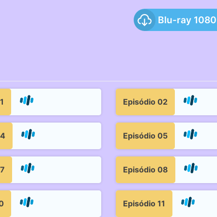
Blu-ray 108
1
Episódio 02
04
Episódio 05
07
Episódio 08
0
Episódio 11