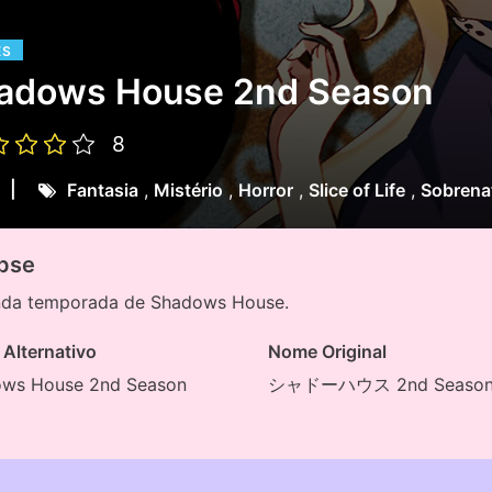
ES
adows House 2nd Season
8
|
Fantasia
,
Mistério
,
Horror
,
Slice of Life
,
Sobrena
pse
da temporada de Shadows House.
Alternativo
Nome Original
ws House 2nd Season
シャドーハウス 2nd Seaso