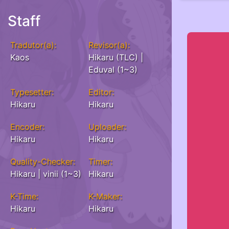
Staff
Tradutor(a):
Revisor(a):
Kaos
Hikaru (TLC) |
Eduval (1~3)
Typesetter:
Editor:
Hikaru
Hikaru
Encoder:
Uploader:
Hikaru
Hikaru
Quality-Checker:
Timer:
Hikaru | vinii (1~3)
Hikaru
K-Time:
K-Maker:
Hikaru
Hikaru