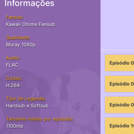
Informações
Fansub:
Kawaii Otome Fansub
Qualidade:
Bluray 1080p
Áudio:
Episódio 0
FLAC
Codec:
Episódio 
H.264
Tipo de Legenda:
Episódio 
Hardsub e Softsub
Tamanho médio por episódio:
Episódio 1
1100mb