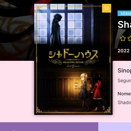
12
SÉRI
Sh
2022
Sino
Segun
Nome 
Shado