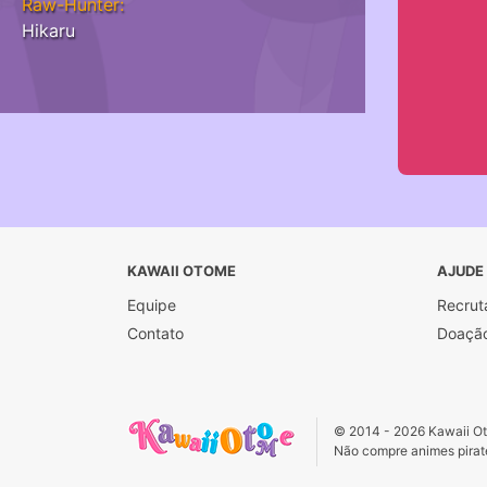
Raw-Hunter:
Hikaru
KAWAII OTOME
AJUDE
Equipe
Recrut
Contato
Doaçã
© 2014 - 2026 Kawaii Oto
Não compre animes pirate