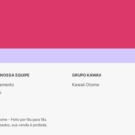
 NOSSA EQUIPE
GRUPO KAWAII
amento
Kawaii Otome
o
me - Feito por fãs para fãs.
ados, sua venda é proíbida.