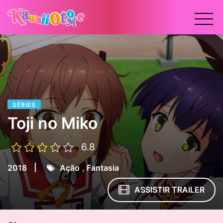
x
SÉRIES
Toji no Miko
6.8
|
2018
Ação
,
Fantasia
ASSISTIR TRAILER