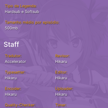
Tipo de Legenda:
Hardsub e Softsub
Tamanho médio por episódio:
500mb
Staff
Tradutor:
Revisor:
Accelerator
Hikaru
Typesetter:
Editor:
Hikaru
HIkaru
Encoder:
Uploader:
Hikaru
Hikaru
Quality-Checker:
Timer: