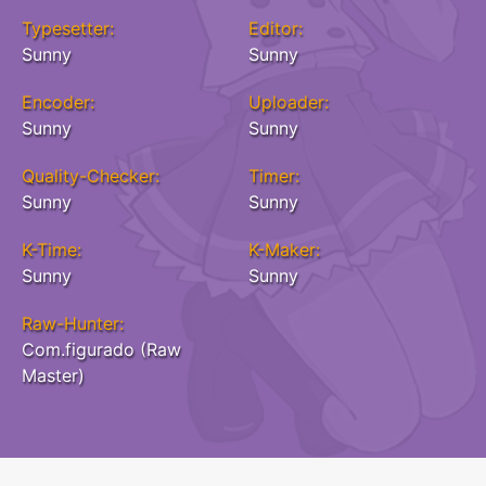
Typesetter:
Editor:
Sunny
Sunny
Encoder:
Uploader:
Sunny
Sunny
Quality-Checker:
Timer:
Sunny
Sunny
K-Time:
K-Maker:
Sunny
Sunny
Raw-Hunter:
Com.figurado (Raw
Master)