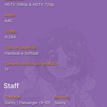
HDTV 1080p & HDTV 720p
Áudio:
AAC
Codec:
H.264
Tipo de Legenda:
Hardsub e Softsub
Tamanho médio por episódio:
??
Staff
Tradutor:
Revisor:
Sunny | Passanger (9-10)
Sunny