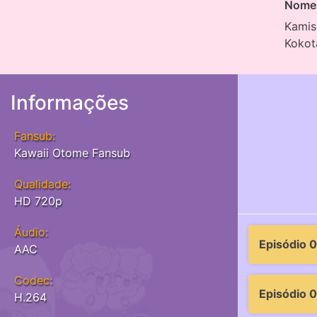
Nome 
Kamis
Koko
Informações
Fansub:
Kawaii Otome Fansub
Qualidade:
HD 720p
Áudio:
Episódio 0
AAC
Codec:
Episódio 
H.264