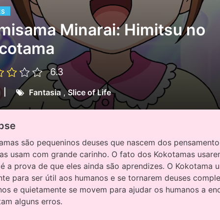
ES
misama Minarai: Himitsu no
cotama
6.3
|
Fantasia
,
Slice of Life
pse
amas são pequeninos deuses que nascem dos pensamentos
as usam com grande carinho. O fato dos Kokotamas usare
 é a prova de que eles ainda são aprendizes. O Kokotama u
nte para ser útil aos humanos e se tornarem deuses comple
os e quietamente se movem para ajudar os humanos a enc
am alguns erros.