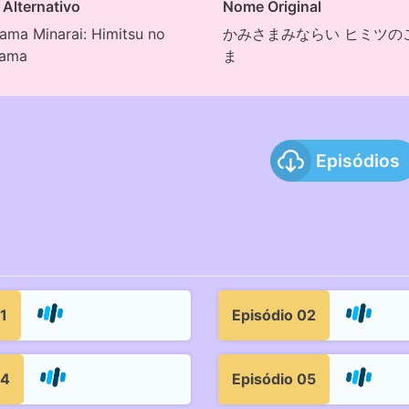
Alternativo
Nome Original
ama Minarai: Himitsu no
かみさまみならい ヒミツの
tama
ま
Episódios
1
Episódio 02
04
Episódio 05