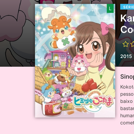
SÉRI
L
Ka
Co
2015
Sino
Kokot
pesso
baixo
basta
human
comet