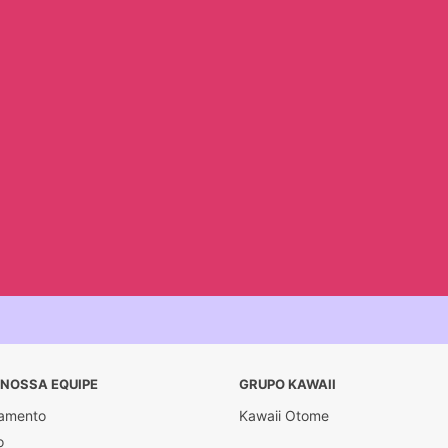
 NOSSA EQUIPE
GRUPO KAWAII
amento
Kawaii Otome
o