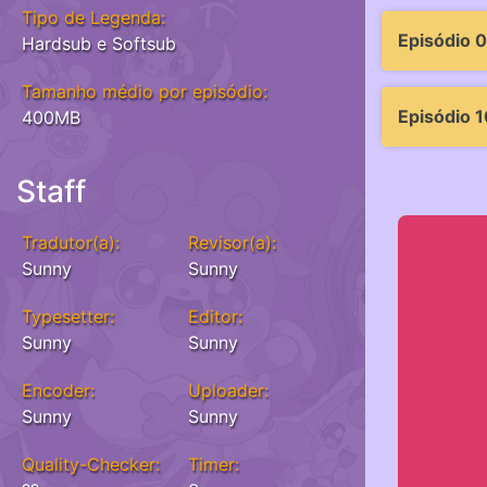
Tipo de Legenda:
Episódio 
Hardsub e Softsub
Tamanho médio por episódio:
Episódio 1
400MB
Staff
Tradutor(a):
Revisor(a):
Sunny
Sunny
Typesetter:
Editor:
Sunny
Sunny
Encoder:
Uploader:
Sunny
Sunny
Quality-Checker:
Timer: