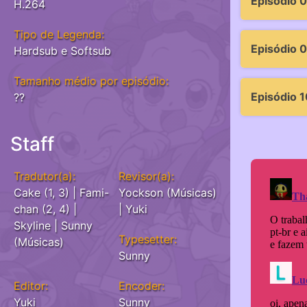
Episódio 
H.264
Tipo de Legenda:
Episódio 
Hardsub e Softsub
Tamanho médio por episódio:
Episódio 1
??
Staff
Tradutor(a):
Revisor(a):
Cake (1, 3) | Fami-
Yockson (Músicas)
chan (2, 4) |
| Yuki
Skyline | Sunny
Typesetter:
(Músicas)
Sunny
Editor:
Encoder:
Yuki
Sunny