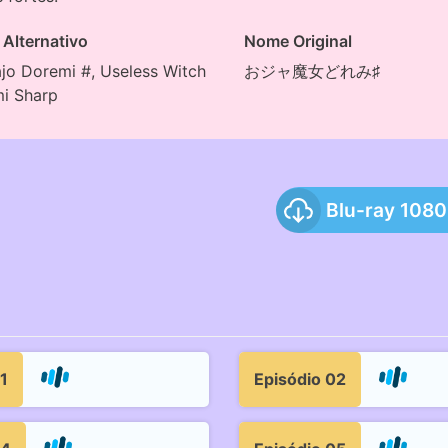
Alternativo
Nome Original
jo Doremi #, Useless Witch
おジャ魔女どれみ♯
i Sharp
Blu-ray 108
1
Episódio 02