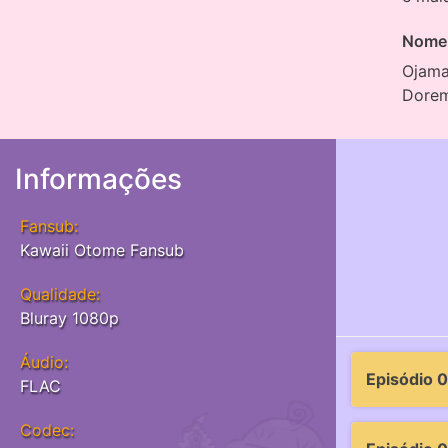
Nome 
Ojama
Dorem
Informações
Fansub:
Kawaii Otome Fansub
Qualidade:
Bluray 1080p
Áudio:
Episódio 0
FLAC
Codec: