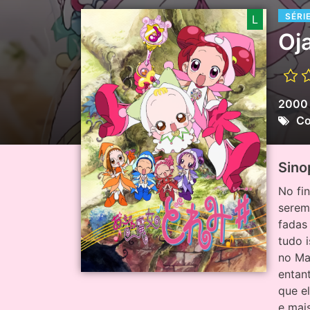
SÉRI
L
Oj
200
Co
Sino
No fi
serem
fadas
tudo 
no Ma
entan
que e
e mais