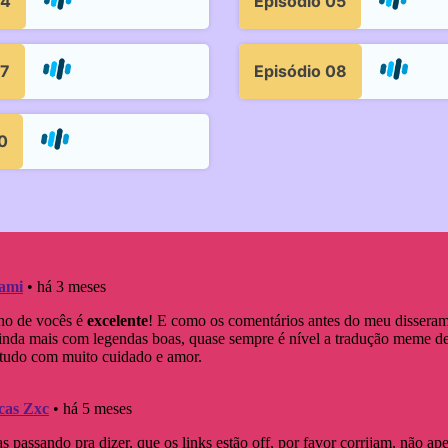
04
Episódio 05
07
Episódio 08
0