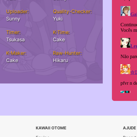
Uploader:
Quality-Checker:
Sunny
Yuki
Timer:
K-Time:
Tsukasa
Cake
K-Maker:
Raw-Hunter:
Cake
Hikaru
KAWAII OTOME
AJUDE