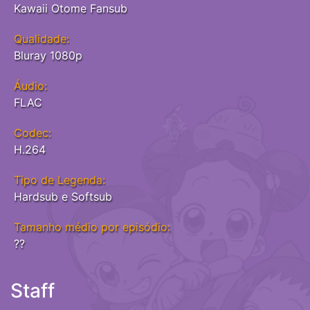
Kawaii Otome Fansub
Qualidade:
Bluray 1080p
Áudio:
FLAC
Codec:
H.264
Tipo de Legenda:
Hardsub e Softsub
Tamanho médio por episódio:
??
Staff