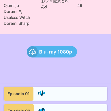
おジャ魔女どれ
Ojamajo
49
み♯
Doremi #,
Useless Witch
Doremi Sharp
Blu-ray 1080p
Episódio 01