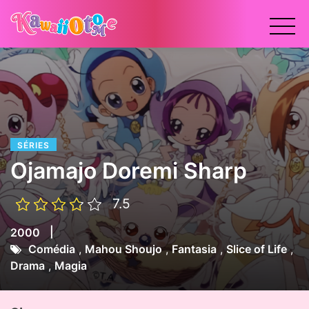
x
SÉRIES
Ojamajo Doremi Sharp
7.5
|
2000
Comédia
,
Mahou Shoujo
,
Fantasia
,
Slice of Life
,
Drama
,
Magia