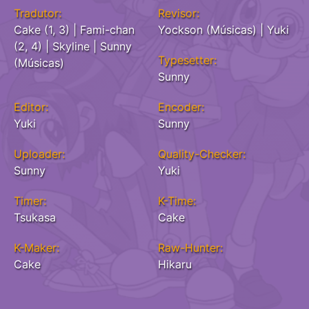
Tradutor:
Revisor:
Cake (1, 3) | Fami-chan
Yockson (Músicas) | Yuki
(2, 4) | Skyline | Sunny
Typesetter:
(Músicas)
Sunny
Editor:
Encoder:
Yuki
Sunny
Uploader:
Quality-Checker:
Sunny
Yuki
Timer:
K-Time:
Tsukasa
Cake
K-Maker:
Raw-Hunter:
Cake
Hikaru