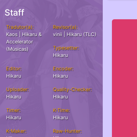
Staff
Tradutor(a):
Revisor(a):
Kaos | Hikaru &
vinii | Hikaru (TLC)
Accelerator
Typesetter:
(Músicas)
Hikaru
Editor:
Encoder:
Hikaru
Hikaru
Uploader:
Quality-Checker:
Hikaru
Hikaru
Timer:
K-Time:
Hikaru
Hikaru
K-Maker:
Raw-Hunter: