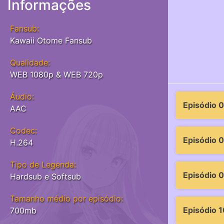
Informações
Fansub:
Kawaii Otome Fansub
Qualidade:
WEB 1080p & WEB 720p
Áudio:
Episódio 0
AAC
Codec:
Episódio 
H.264
Tipo de Legenda:
Episódio 
Hardsub e Softsub
Tamanho médio por episódio:
Episódio 1
700mb