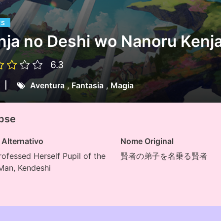
ES
nja no Deshi wo Nanoru Kenj
6.3
|
Aventura
,
Fantasia
,
Magia
pse
Alternativo
Nome Original
ofessed Herself Pupil of the
賢者の弟子を名乗る賢者
Man, Kendeshi