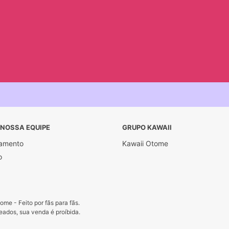
 NOSSA EQUIPE
GRUPO KAWAII
amento
Kawaii Otome
o
me - Feito por fãs para fãs.
ados, sua venda é proíbida.