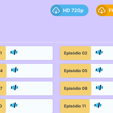
HD 720p
F
1
Episódio 02
04
Episódio 05
07
Episódio 08
0
Episódio 11