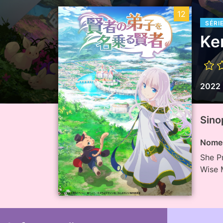
12
SÉRI
Ke
2022
Sino
Nome 
She Pr
Wise 